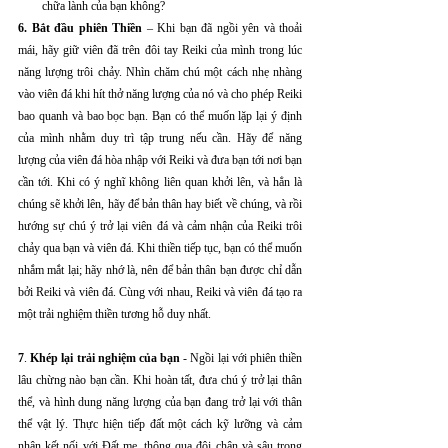
chữa lành của bạn không?
6. Bắt đầu phiên Thiền
 – Khi bạn đã ngồi yên và thoải 
mái, hãy giữ viên đã trên đôi tay Reiki của mình trong lúc 
năng lượng trôi chảy. Nhìn chăm chú một cách nhẹ nhàng 
vào viên đá khi hít thở năng lượng của nó và cho phép Reiki 
bao quanh và bao bọc bạn. Bạn có thể muốn lặp lại ý định 
của mình nhằm duy trì tập trung nếu cần. Hãy để năng 
lượng của viên đá hòa nhập với Reiki và đưa bạn tới nơi bạn 
cần tới. Khi có ý nghĩ không liên quan khởi lên, và hẳn là 
chúng sẽ khởi lên, hãy để bản thân hay biết về chúng, và rồi 
hướng sự chú ý trở lại viên đá và cảm nhận của Reiki trôi 
chảy qua bạn và viên đá. Khi thiền tiếp tục, bạn có thể muốn 
nhắm mắt lại; hãy nhớ là, nên để bản thân bạn được chỉ dẫn 
bởi Reiki và viên đá. Cùng với nhau, Reiki và viên đá tạo ra 
một trải nghiệm thiền tương hỗ duy nhất.
7
. 
Khép lại trải nghiệm của bạn
 - Ngồi lại với phiên thiền 
lâu chừng nào bạn cần. Khi hoàn tất, đưa chú ý trở lại thân 
thể, và hình dung năng lượng của bạn đang trở lại với thân 
thể vật lý. Thực hiện tiếp đất một cách kỹ lưỡng và cảm 
nhận kết nối với Đất mẹ, thông qua đôi chân và sâu trong 