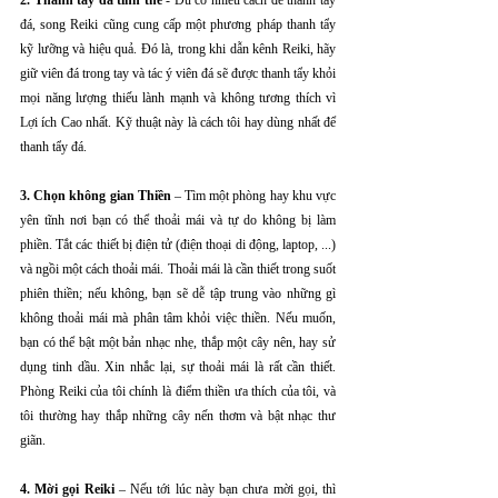
2. Thanh tẩy đá tinh thể
 - Dù có nhiều cách để thanh tẩy 
đá, song Reiki cũng cung cấp một phương pháp thanh tẩy 
kỹ lưỡng và hiệu quả. Đó là, trong khi dẫn kênh Reiki, hãy 
giữ viên đá trong tay và tác ý viên đá sẽ được thanh tẩy khỏi 
mọi năng lượng thiếu lành mạnh và không tương thích vì 
Lợi ích Cao nhất. Kỹ thuật này là cách tôi hay dùng nhất để 
thanh tẩy đá.
3. Chọn không gian Thiền
 – Tìm một phòng hay khu vực 
yên tĩnh nơi bạn có thể thoải mái và tự do không bị làm 
phiền. Tắt các thiết bị điện tử (điện thoại di động, laptop, ...) 
và ngồi một cách thoải mái. Thoải mái là cần thiết trong suốt 
phiên thiền; nếu không, bạn sẽ dễ tập trung vào những gì 
không thoải mái mà phân tâm khỏi việc thiền. Nếu muốn, 
bạn có thể bật một bản nhạc nhẹ, thắp một cây nên, hay sử 
dụng tinh dầu. Xin nhắc lại, sự thoải mái là rất cần thiết. 
Phòng Reiki của tôi chính là điểm thiền ưa thích của tôi, và 
tôi thường hay thắp những cây nến thơm và bật nhạc thư 
giãn.
4. Mời gọi Reiki
 – Nếu tới lúc này bạn chưa mời gọi, thì 