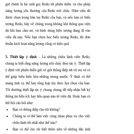
giờ chính là lúc mời gọi Reiki tới phiên thiền và cho phép 
năng lượng yêu thương của Reiki trôi chảy. Nắm viên đá 
được chọn trong bàn tay Reiki của bạn, và nếu bạn có biểu 
tượng Reiki, hãy vẽ chúng trong không khí thông qua viên 
đá khi bạn cầm nó, và hình dung biểu tượng đang đi vào 
viên đá này. Nếu bạn chưa học biểu tượng Reiki, thì đơn 
thuần kích hoạt năng lượng cũng có hiệu quả.
5. Thiết lập ý định
 – Là những chữa lành viên Reiki, 
chúng ta biết rằng năng lượng trôi chảy theo tác ý. Thiết lập 
ý định với phiên thiền gửi sẽ gửi thông điệp tới vũ trụ và có 
thể giúp biểu hiện hóa những mong muốn. Ý định có thể 
mang tính cụ thể hay tổng hợp tùy theo lựa chọn của bạn. 
Tôi thường thiết lập tác ý chung chung để tiếp nhận bất kỳ 
thông tin hữu ích hay liên quan nào từ viên đá. Hoặc bạn có 
thể hỏi câu hỏi như:
Bạn có thông điệp cho tôi không?
Chúng ta có thể làm việc cùng nhau phục vụ cho việc 
chữa lành tốt nhất như thế nào?
Bạn có thể cho tôi biết thêm nữa về những đặc tính 