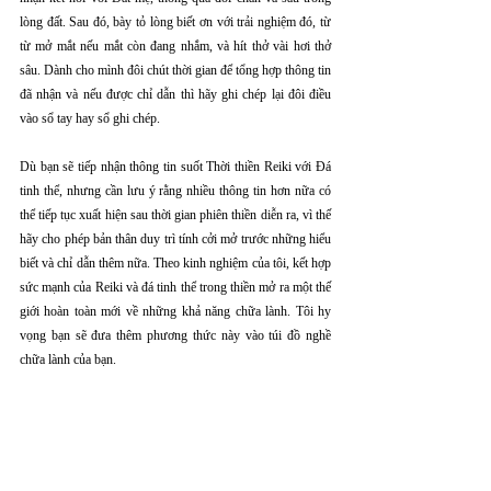
lòng đất. Sau đó, bày tỏ lòng biết ơn với trải nghiệm đó, từ 
từ mở mắt nếu mắt còn đang nhắm, và hít thở vài hơi thở 
sâu. Dành cho mình đôi chút thời gian để tổng hợp thông tin 
đã nhận và nếu được chỉ dẫn thì hãy ghi chép lại đôi điều 
vào sổ tay hay sổ ghi chép.
Dù bạn sẽ tiếp nhận thông tin suốt Thời thiền Reiki với Đá 
tinh thể, nhưng cần lưu ý rằng nhiều thông tin hơn nữa có 
thể tiếp tục xuất hiện sau thời gian phiên thiền diễn ra, vì thế 
hãy cho phép bản thân duy trì tính cởi mở trước những hiểu 
biết và chỉ dẫn thêm nữa. Theo kinh nghiệm của tôi, kết hợp 
sức mạnh của Reiki và đá tinh thể trong thiền mở ra một thế 
giới hoàn toàn mới về những khả năng chữa lành. Tôi hy 
vọng bạn sẽ đưa thêm phương thức này vào túi đồ nghề 
chữa lành của bạn.
~~~~~~~~~~~~~~~~~~~~~~~
Trung tâm Reiki Quốc tế Hà Nội (HIRC)
Website: 
www.reikivietnam.org
Fanpage: 
www.facebook/reikihealing.vn