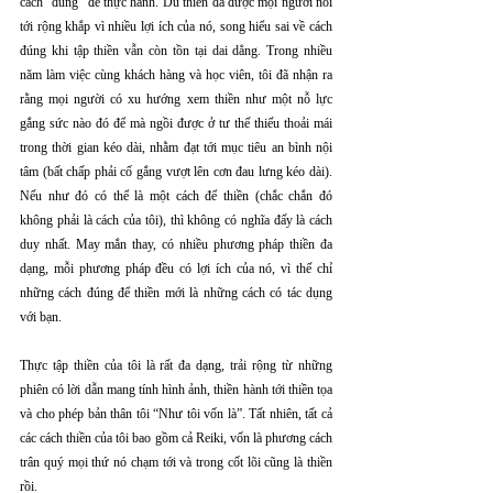
cách “đúng” để thực hành. Dù thiền đã được mọi người nói 
tới rộng khắp vì nhiều lợi ích của nó, song hiểu sai về cách 
đúng khi tập thiền vẫn còn tồn tại dai dẳng. Trong nhiều 
năm làm việc cùng khách hàng và học viên, tôi đã nhận ra 
rằng mọi người có xu hướng xem thiền như một nỗ lực 
gắng sức nào đó để mà ngồi được ở tư thế thiếu thoải mái 
trong thời gian kéo dài, nhằm đạt tới mục tiêu an bình nội 
tâm (bất chấp phải cố gắng vượt lên cơn đau lưng kéo dài). 
Nếu như đó có thể là một cách để thiền (chắc chắn đó 
không phải là cách của tôi), thì không có nghĩa đấy là cách 
duy nhất. May mắn thay, có nhiều phương pháp thiền đa 
dạng, mỗi phương pháp đều có lợi ích của nó, vì thế chỉ 
những cách đúng để thiền mới là những cách có tác dụng 
với bạn.
Thực tập thiền của tôi là rất đa dạng, trải rộng từ những 
phiên có lời dẫn mang tính hình ảnh, thiền hành tới thiền tọa 
và cho phép bản thân tôi “Như tôi vốn là”. Tất nhiên, tất cả 
các cách thiền của tôi bao gồm cả Reiki, vốn là phương cách 
trân quý mọi thứ nó chạm tới và trong cốt lõi cũng là thiền 
rồi.