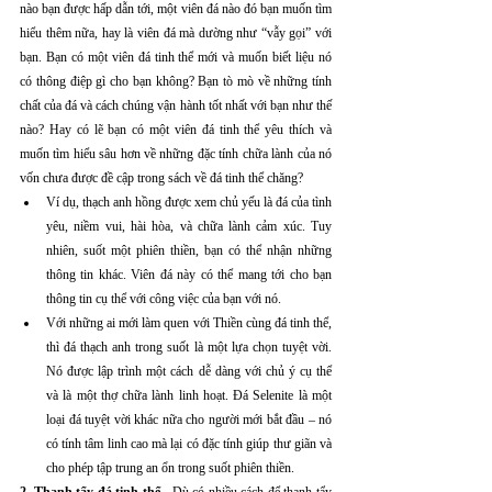
nào bạn được hấp dẫn tới, một viên đá nào đó bạn muốn tìm 
hiểu thêm nữa, hay là viên đá mà dường như “vẫy gọi” với 
bạn. Bạn có một viên đá tinh thể mới và muốn biết liệu nó 
có thông điệp gì cho bạn không? Bạn tò mò về những tính 
chất của đá và cách chúng vận hành tốt nhất với bạn như thế 
nào? Hay có lẽ bạn có một viên đá tinh thể yêu thích và 
muốn tìm hiểu sâu hơn về những đặc tính chữa lành của nó 
vốn chưa được đề cập trong sách về đá tinh thể chăng? 
Ví dụ, thạch anh hồng được xem chủ yếu là đá của tình 
yêu, niềm vui, hài hòa, và chữa lành cảm xúc. Tuy 
nhiên, suốt một phiên thiền, bạn có thể nhận những 
thông tin khác. Viên đá này có thể mang tới cho bạn 
thông tin cụ thể với công việc của bạn với nó. 
Với những ai mới làm quen với Thiền cùng đá tinh thể, 
thì đá thạch anh trong suốt là một lựa chọn tuyệt vời. 
Nó được lập trình một cách dễ dàng với chủ ý cụ thể 
và là một thợ chữa lành linh hoạt. Đá Selenite là một 
loại đá tuyệt vời khác nữa cho người mới bắt đầu – nó 
có tính tâm linh cao mà lại có đặc tính giúp thư giãn và 
cho phép tập trung an ổn trong suốt phiên thiền.