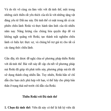
Và do tôi vô cùng ưa làm việc với đá tinh thể, một trong 
những cách thiền rất yêu thích của tôi là với những tặng vật 
đáng yêu từ Đất mẹ này. Đá tinh thể có mặt trong tất cả các 
phiên chữa lành Reiki và thực hành tâm linh của tôi nhiều 
năm nay. Năng lượng của chúng hòa quyện đẹp đẽ và 
không ngắt quãng với Reiki, tạo thành trải nghiệm chữa 
lành có hiệu lực thực sự, và chúng bổ trợ giá trị cho tất cả 
các dạng thức chữa lành.
Gần đây, tôi được đề nghị chia sẻ phương pháp thiền Reiki 
với đá tinh thể. Bài viết này đề cập chi tiết về phương pháp 
mà Reiki đã giúp tôi phát triển này, phương pháp mà tôi đã 
sử dụng thành công nhiều lần. Tuy nhiên, Reiki hẳn sẽ chỉ 
dẫn cho bạn cách phù hợp với bạn, vì thế hãy cho phép bản 
thân ở trạng thái mở trước chỉ dẫn của Reiki.
Thiền Reiki với Đá tinh thể
1. Chọn đá tinh thể:
 Viên đá này có thể là bất kỳ viên đá 