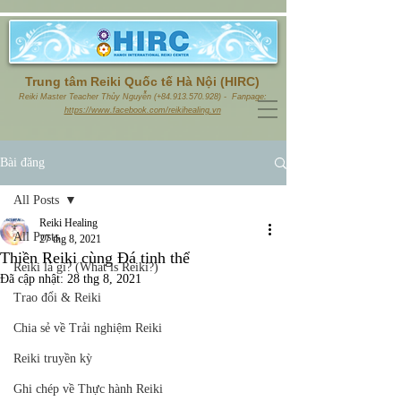
Trung tâm Reiki Quốc tế Hà Nội (HIRC)
Reiki Master Teacher Thủy Nguyễn (+84.913.570.928) - Fanpage:
https://www.facebook.com/reikihealing.vn
Bài đăng
All Posts
Reiki Healing
All Posts
27 thg 8, 2021
Thiền Reiki cùng Đá tinh thể
Reiki là gì? (What is Reiki?)
Đã cập nhật:
28 thg 8, 2021
Trao đổi & Reiki
Chia sẻ về Trải nghiệm Reiki
Reiki truyền kỳ
Ghi chép về Thực hành Reiki