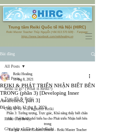
Trung tâm Reiki Quốc tế Hà Nội (HIRC)
Reiki Master Teacher Thủy Nguyễn (+84.913.570.928) - Fanpage:
https://www.facebook.com/reikihealing.vn
Bài đăng
All Posts
Reiki Healing
All Posts
11 thg 8, 2021
REIKI & PHÁT TRIỂN NHẬN BIẾT BÊN
Reiki là gì? (What is Reiki?)
TRONG (phần 3) [Developing Inner
Trao đổi & Reiki
Awareness, part 3]
Đã cập nhật:
12 thg 8, 2021
Chia sẻ về Trải nghiệm Reiki
Phần 3: Tưởng tượng, Trực giác, Khả năng thấy biết chân 
thật - Thử thách phổ biến ba cho Phát triển Nhận biết bên 
Reiki truyền kỳ
trong
Ghi chép về Thực hành Reiki
Tác giả/ Author: Colleen Benelli – Reiki Master Teacher