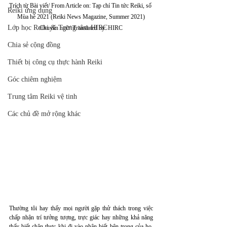
Trích từ Bài viết/ From Article on: Tạp chí Tin tức Reiki, số 
Reiki ứng dụng
Mùa hè 2021 (Reiki News Magazine, Summer 2021)
Lớp học Reiki & Trung tâm HIRC
Chuyển ngữ/ Translated by: HIRC
Chia sẻ cộng đồng
Thiết bị công cụ thực hành Reiki
Góc chiêm nghiệm
Trung tâm Reiki vệ tinh
Các chủ đề mở rộng khác
Thường tôi hay thấy mọi người gặp thử thách trong việc 
chấp nhận trí tưởng tượng, trực giác hay những khả năng 
thấy biết chân thực khi đi vào nhận biết bên trong của họ. 