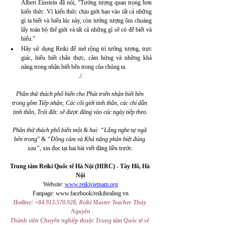
Albert Einstein đã nói, “Tưởng tượng quan trọng hơn 
kiến thức. Vì kiến thức chịu giới hạn vào tất cả những 
gì ta biết và hiểu lúc này, còn tưởng tượng ôm choàng 
lấy toàn bộ thế giới và tất cả những gì sẽ có để biết và 
hiểu.” 
Hãy sử dụng Reiki để mở rộng trí tưởng tượng, trực 
giác, hiểu biết chân thực, cảm hứng và những khả 
năng trong nhận biết bên trong của chúng ta.
./.
Phần thử thách phố biến cho Phát triển nhận biết bên 
trong gồm Tiếp nhận; Các cõi giới tinh thần, các chỉ dẫn 
tinh thần, Trái đất: sẽ được đăng vào các ngày tiếp theo.
Phần thử thách phổ biến một & hai: “Lắng nghe tự ngã 
bên trong
” & 
“Đồng cảm và Khả năng phân biệt đúng 
sau”
, xin đọc tại hai bài viết đăng liền trước.
Trung tâm Reiki Quốc tế Hà Nội (HIRC) - Tây Hồ, Hà 
Nội
Website: 
www.reikivietnam.org
Fanpage: www.facebook/reikihealing.vn
Hotline: +84.913.570.928, Reiki Master Teacher Thủy 
Nguyễn
Thành viên Chuyên nghiệp thuộc Trung tâm Quốc tế về 