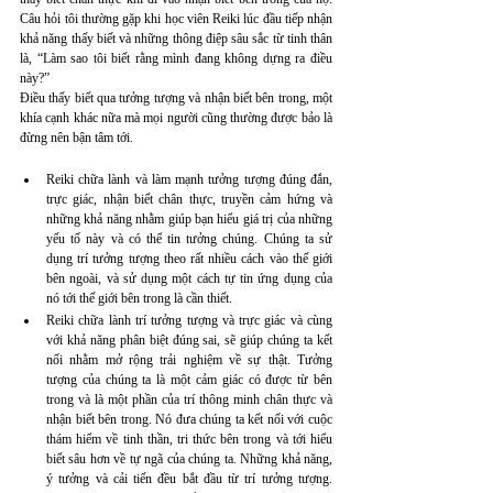
Câu hỏi tôi thường gặp khi học viên Reiki lúc đầu tiếp nhận 
khả năng thấy biết và những thông điệp sâu sắc từ tinh thân 
là, “Làm sao tôi biết rằng mình đang không dựng ra điều 
này?” 
Điều thấy biết qua tưởng tượng và nhận biết bên trong, một 
khía cạnh khác nữa mà mọi người cũng thường được bảo là 
đừng nên bận tâm tới. 
Reiki chữa lành và làm mạnh tưởng tượng đúng đắn, 
trực giác, nhận biết chân thực, truyền cảm hứng và 
những khả năng nhằm giúp bạn hiểu giá trị của những 
yếu tố này và có thể tin tưởng chúng. Chúng ta sử 
dụng trí tưởng tượng theo rất nhiều cách vào thế giới 
bên ngoài, và sử dụng một cách tự tin ứng dụng của 
nó tới thế giới bên trong là cần thiết.
Reiki chữa lành trí tưởng tượng và trực giác và cùng 
với khả năng phân biệt đúng sai, sẽ giúp chúng ta kết 
nối nhằm mở rộng trải nghiệm về sự thật. Tưởng 
tượng của chúng ta là một cảm giác có được từ bên 
trong và là một phần của trí thông minh chân thực và 
nhận biết bên trong. Nó đưa chúng ta kết nối với cuộc 
thám hiểm về tinh thần, tri thức bên trong và tới hiểu 
biết sâu hơn về tự ngã của chúng ta. Những khả năng, 
ý tưởng và cải tiến đều bắt đầu từ trí tưởng tượng. 