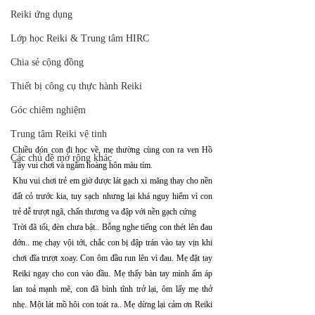
Reiki ứng dụng
Lớp học Reiki & Trung tâm HIRC
Chia sẻ cộng đồng
Thiết bị công cụ thực hành Reiki
Góc chiêm nghiệm
Trung tâm Reiki vệ tinh
Chiều đón con đi học về, mẹ thường cùng con ra ven Hồ 
Các chủ đề mở rộng khác
Tây vui chơi và ngắm hoàng hôn màu tím.
Khu vui chơi trẻ em giờ được lát gạch xi măng thay cho nền 
đất cỏ trước kia, tuy sạch nhưng lại khá nguy hiểm vì con 
trẻ dễ trượt ngã, chấn thương va đập với nền gạch cứng
Trời đã tối, đèn chưa bật.. Bỗng nghe tiếng con thét lên đau 
đớn.. mẹ chạy vội tới, chắc con bị đập trán vào tay vịn khi 
chơi đĩa trượt xoay. Con ôm đầu run lên vì đau. Mẹ đặt tay 
Reiki ngay cho con vào đầu. Mẹ thấy bàn tay mình ấm áp 
lan toả mạnh mẽ, con đã bình tĩnh trở lại, ôm lấy mẹ thở 
nhẹ. Một lát mồ hôi con toát ra.. Mẹ dừng lại cảm ơn Reiki 