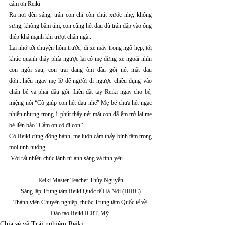
cảm ơn Reiki 
Ra nơi đèn sáng, trán con chỉ còn chút xước nhẹ, không 
sưng, không bầm tím, con cũng hết đau dù trán đập vào ống 
thép khá mạnh khi trượt chân ngã..
Lại nhớ tới chuyện hôm trước, đi xe máy trong ngõ hẹp, tới 
khúc quanh thấy phía ngược lại có mẹ dừng xe ngoái nhìn 
con ngồi sau, con trai đang ôm đầu gối nét mặt đau 
đớn...hiểu ngay mẹ lỡ để người đi ngược chiều đụng vào 
chân bé va phải đầu gối. Liền đặt tay Reiki ngay cho bé, 
miệng nói “Cô giúp con hết đau nhé” Mẹ bé chưa hết ngạc 
nhiên nhưng trong 1 phút thấy nét mặt con đã êm trở lại mẹ 
bé liền bảo “Cảm ơn cô đi con”...
Có Reiki cùng đồng hành, mẹ luôn cảm thấy bình tâm trong 
mọi tính huống  
 Với rất nhiều chúc lành từ ánh sáng và tình yêu 
Reiki Master Teacher Thủy Nguyễn
Sáng lập Trung tâm Reiki Quốc tế Hà Nội (HIRC)
Thành viên Chuyên nghiệp, thuộc Trung tâm Quốc tế về 
Đào tạo Reiki ICRT, Mỹ.
Chia sẻ về Trải nghiệm Reiki