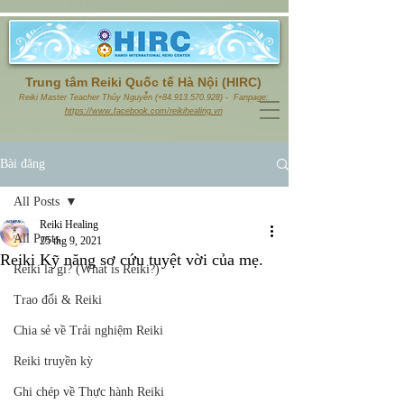
Trung tâm Reiki Quốc tế Hà Nội (HIRC)
Reiki Master Teacher Thủy Nguyễn (+84.913.570.928) - Fanpage:
https://www.facebook.com/reikihealing.vn
Bài đăng
All Posts
Reiki Healing
All Posts
25 thg 9, 2021
Reiki Kỹ năng sơ cứu tuyệt vời của mẹ.
Reiki là gì? (What is Reiki?)
Trao đổi & Reiki
Chia sẻ về Trải nghiệm Reiki
Reiki truyền kỳ
Ghi chép về Thực hành Reiki