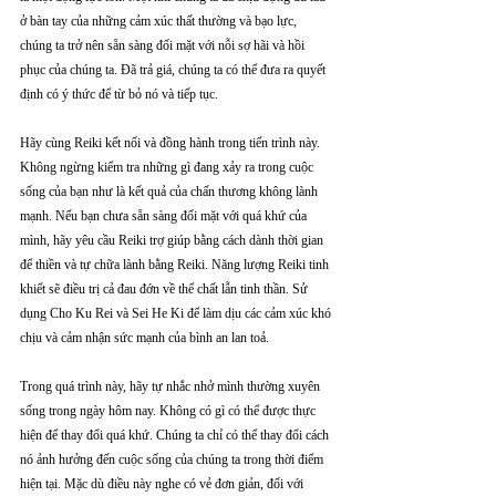
ở bàn tay của những cảm xúc thất thường và bạo lực, 
chúng ta trở nên sẵn sàng đối mặt với nỗi sợ hãi và hồi 
phục của chúng ta. Đã trả giá, chúng ta có thể đưa ra quyết 
định có ý thức để từ bỏ nó và tiếp tục.
Hãy cùng Reiki kết nối và đồng hành trong tiến trình này. 
Không ngừng kiểm tra những gì đang xảy ra trong cuộc 
sống của bạn như là kết quả của chấn thương không lành 
mạnh. Nếu bạn chưa sẵn sàng đối mặt với quá khứ của 
mình, hãy yêu cầu Reiki trợ giúp bằng cách dành thời gian 
để thiền và tự chữa lành bằng Reiki. Năng lượng Reiki tinh 
khiết sẽ điều trị cả đau đớn về thể chất lẫn tinh thần. Sử 
dụng Cho Ku Rei và Sei He Ki để làm dịu các cảm xúc khó 
chịu và cảm nhận sức mạnh của bình an lan toả.
Trong quá trình này, hãy tự nhắc nhở mình thường xuyên 
sống trong ngày hôm nay. Không có gì có thể được thực 
hiện để thay đổi quá khứ. Chúng ta chỉ có thể thay đổi cách 
nó ảnh hưởng đến cuộc sống của chúng ta trong thời điểm 
hiện tại. Mặc dù điều này nghe có vẻ đơn giản, đối với 