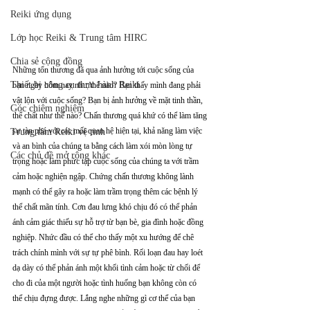
Reiki ứng dụng
Lớp học Reiki & Trung tâm HIRC
Chia sẻ cộng đồng
Những tổn thương đã qua ảnh hưởng tới cuộc sống của 
Thiết bị công cụ thực hành Reiki
bạn ngày hôm nay như thế nào? Bạn thấy mình đang phải 
vật lộn với cuộc sống? Bạn bị ảnh hưởng về mặt tinh thần, 
Góc chiêm nghiệm
thể chất như thế nào? Chấn thương quá khứ có thể làm tăng 
sự tàn phá với các mối quan hệ hiện tại, khả năng làm việc 
Trung tâm Reiki vệ tinh
và an bình của chúng ta bằng cách làm xói mòn lòng tự 
Các chủ đề mở rộng khác
trọng hoặc làm phức tạp cuộc sống của chúng ta với trầm 
cảm hoặc nghiện ngập. Chứng chấn thương không lành 
mạnh có thể gây ra hoặc làm trầm trọng thêm các bệnh lý 
thể chất mãn tính. Cơn đau lưng khó chịu đó có thể phản 
ánh cảm giác thiếu sự hỗ trợ từ bạn bè, gia đình hoặc đồng 
nghiệp. Nhức đầu có thể cho thấy một xu hướng để chê 
trách chính mình với sự tự phê bình. Rối loạn đau hay loét 
dạ dày có thể phản ánh một khối tình cảm hoặc từ chối để 
cho đi của một người hoặc tình huống bạn không còn có 
thể chịu đựng được. Lắng nghe những gì cơ thể của bạn 