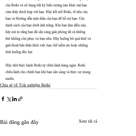
của Reiki và sử dụng bất kỳ biểu tượng nào khác mà bạn 
cảm thấy thích hợp với bạn. Hãy kết nối Reiki, tổ tiên của 
bạn và Hướng dẫn tinh thần của bạn để hỗ trợ bạn. Ghi 
danh sách của bạn dưới ánh trăng. Khi bạn làm điều này, 
hãy nói to rằng bạn đã sẵn sàng giải phóng tất cả những 
thứ không còn phục vụ bạn nữa. Hãy buông bỏ quá khứ và 
giải thoát bản thân khỏi việc hạn chế niềm tin hoặc những 
tình huống độc hại.
Hãy nhớ thực hành Reiki tự chữa lành hàng ngày. Reiki 
chữa lành cho chính bạn khi bạn sẵn sàng và thực sự mong 
muốn.
Chia sẻ về Trải nghiệm Reiki
Bài đăng gần đây
Xem tất cả