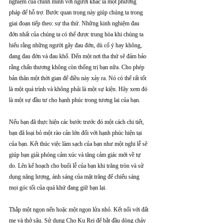
nghiệm của chính mình với người khác là một phương 
pháp để hỗ trợ. Bước quan trọng này giúp chúng ta trong 
giai đoạn tiếp theo: sự tha thứ. Những kinh nghiệm đau 
đớn nhất của chúng ta có thể được trung hòa khi chúng ta 
hiểu rằng những người gây đau đớn, dù cố ý hay không, 
đang đau đớn và đau khổ. Đến một nơi tha thứ sẽ đảm bảo 
rằng chấn thương không còn thống trị bạn nữa. Cho phép 
bản thân một thời gian để điều này xảy ra. Nó có thể rất tốt 
là một quá trình và không phải là một sự kiện. Hãy xem đó 
là một sự đầu tư cho hạnh phúc trong tương lai của bạn.
Nếu bạn đã thực hiện các bước trước đó một cách chi tiết, 
bạn đã loại bỏ một rào cản lớn đối với hạnh phúc hiện tại 
của bạn. Kết thúc việc làm sạch của bạn như một nghi lễ sẽ 
giúp bạn giải phóng cảm xúc và tăng cảm giác mới về tự 
do. Lên kế hoạch cho buổi lễ của bạn khi trăng tròn và sử 
dụng năng lượng, ánh sáng của mặt trăng để chiếu sáng 
mọi góc tối của quá khứ đang giữ bạn lại.
Thắp một ngọn nến hoặc một ngọn lửa nhỏ. Kết nối với đất 
mẹ và thở sâu. Sử dụng Cho Ku Rei để bắt đầu dòng chảy 