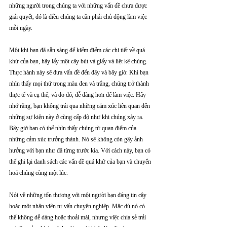
những người trong chúng ta với những vấn đề chưa được 
giải quyết, đó là điều chúng ta cần phải chủ động làm việc 
mỗi ngày.
Một khi bạn đã sẵn sàng để kiểm điểm các chi tiết về quá 
khứ của bạn, hãy lấy một cây bút và giấy và liệt kê chúng. 
Thực hành này sẽ đưa vấn đề đến đây và bây giờ. Khi bạn 
nhìn thấy mọi thứ trong màu đen và trắng, chúng trở thành 
thực tế và cụ thể, và do đó, dễ dàng hơn để làm việc. Hãy 
nhớ rằng, bạn không trải qua những cảm xúc liên quan đến 
những sự kiện này ở cùng cấp độ như khi chúng xảy ra. 
Bây giờ bạn có thể nhìn thấy chúng từ quan điểm của 
những cảm xúc trưởng thành. Nó sẽ không còn gây ảnh 
hưởng với bạn như đã từng trước kia. Với cách này, bạn có 
thể ghi lại danh sách các vấn đề quá khứ của bạn và chuyển 
hoá chúng cùng một lúc.
Nói về những tổn thương với một người bạn đáng tin cậy 
hoặc một nhân viên tư vấn chuyên nghiệp. Mặc dù nó có 
thể không dễ dàng hoặc thoải mái, nhưng việc chia sẻ trải 