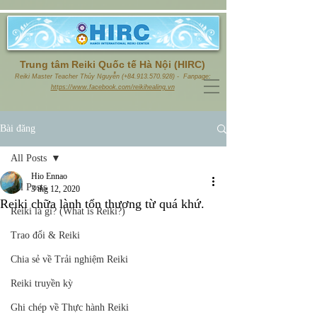
Trung tâm Reiki Quốc tế Hà Nội (HIRC)
Reiki Master Teacher Thủy Nguyễn (+84.913.570.928) - Fanpage:
https://www.facebook.com/reikihealing.vn
Bài đăng
All Posts
Hio Ennao
All Posts
3 thg 12, 2020
Reiki chữa lành tổn thương từ quá khứ.
Reiki là gì? (What is Reiki?)
Trao đổi & Reiki
Chia sẻ về Trải nghiệm Reiki
Reiki truyền kỳ
Ghi chép về Thực hành Reiki