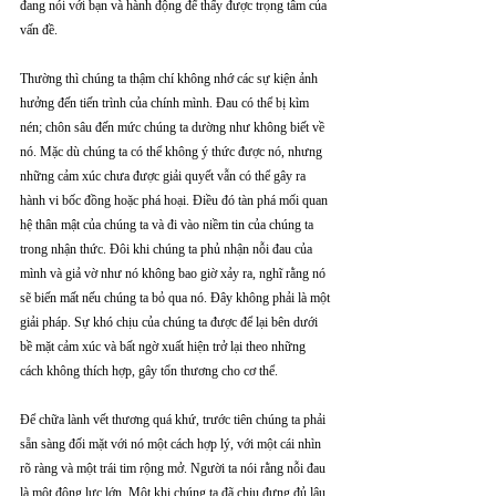
đang nói với bạn và hành động để thấy được trọng tâm của 
vấn đề.
Thường thì chúng ta thậm chí không nhớ các sự kiện ảnh 
hưởng đến tiến trình của chính mình. Đau có thể bị kìm 
nén; chôn sâu đến mức chúng ta dường như không biết về 
nó. Mặc dù chúng ta có thể không ý thức được nó, nhưng 
những cảm xúc chưa được giải quyết vẫn có thể gây ra 
hành vi bốc đồng hoặc phá hoại. Điều đó tàn phá mối quan 
hệ thân mật của chúng ta và đi vào niềm tin của chúng ta 
trong nhận thức. Đôi khi chúng ta phủ nhận nỗi đau của 
mình và giả vờ như nó không bao giờ xảy ra, nghĩ rằng nó 
sẽ biến mất nếu chúng ta bỏ qua nó. Đây không phải là một 
giải pháp. Sự khó chịu của chúng ta được để lại bên dưới 
bề mặt cảm xúc và bất ngờ xuất hiện trở lại theo những 
cách không thích hợp, gây tổn thương cho cơ thể.
Để chữa lành vết thương quá khứ, trước tiên chúng ta phải 
sẵn sàng đối mặt với nó một cách hợp lý, với một cái nhìn 
rõ ràng và một trái tim rộng mở. Người ta nói rằng nỗi đau 
là một động lực lớn. Một khi chúng ta đã chịu đựng đủ lâu 