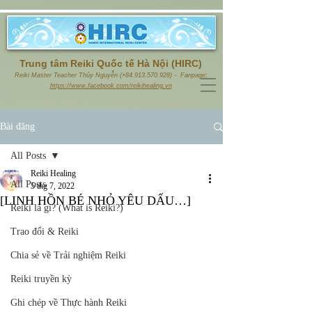
Trung tâm Reiki Quốc tế Hà Nội (HIRC)
Reiki Master Teacher Thủy Nguyễn (+84.913.570.928) - Fanpage:
https://www.facebook.com/reikihealing.vn
Bài đăng
All Posts
Reiki Healing
All Posts
5 thg 7, 2022
[LINH HỒN BÉ NHỎ YÊU DẤU…]
Reiki là gì? (What is Reiki?)
Trao đổi & Reiki
Chia sẻ về Trải nghiệm Reiki
Reiki truyền kỳ
Ghi chép về Thực hành Reiki