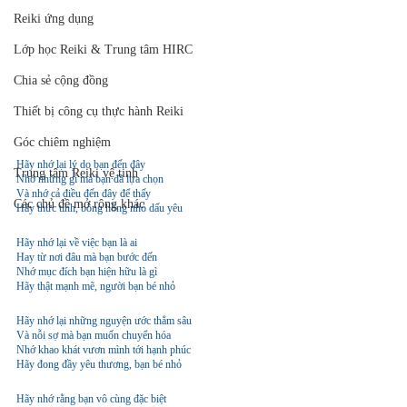
Reiki ứng dụng
Lớp học Reiki & Trung tâm HIRC
Chia sẻ cộng đồng
Thiết bị công cụ thực hành Reiki
Góc chiêm nghiệm
Hãy nhớ lại lý do bạn đến đây
Trung tâm Reiki vệ tinh
Nhớ những gì mà bạn đã lựa chọn
Và nhớ cả điều đến đây để thấy
Các chủ đề mở rộng khác
Hãy thức tỉnh, bông hồng nhỏ dấu yêu
Hãy nhớ lại về việc bạn là ai
Hay từ nơi đâu mà bạn bước đến
Nhớ mục đích bạn hiện hữu là gì
Hãy thật mạnh mẽ, người bạn bé nhỏ
Hãy nhớ lại những nguyện ước thẳm sâu
Và nỗi sợ mà bạn muốn chuyển hóa
Nhớ khao khát vươn mình tới hạnh phúc 
Hãy đong đầy yêu thương, bạn bé nhỏ
Hãy nhớ rằng bạn vô cùng đặc biệt