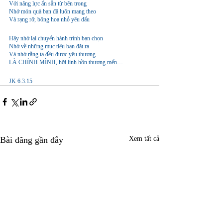
Với năng lực ẩn sẵn từ bên trong
Nhớ món quà bạn đã luôn mang theo
Và rạng rỡ, bông hoa nhỏ yêu dấu
Hãy nhớ lại chuyến hành trình bạn chọn
Nhớ về những mục tiêu bạn đặt ra
Và nhớ rằng ta đều được yêu thương
LÀ CHÍNH MÌNH, hỡi linh hồn thương mến…
JK 6.3.15
Bài đăng gần đây
Xem tất cả