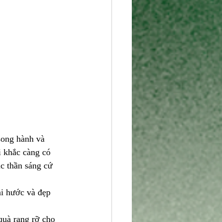
song hành và 
i khắc càng có 
c thần sáng cứ 
ài hước và đẹp 
quà rạng rỡ cho 