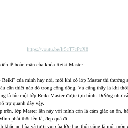
https://youtu.be/Ir5cT7cPzX8
iến lễ hoàn mãn của khóa Reiki Master.
 Reiki" của mình hay nói, mỗi khi có lớp Master thì thường 
u cần thiết nào đó trong cộng đồng. Và cũng thấy là khi thờ
cũng là lúc một lớp Reiki Master được tựu hình. Dường như cá
hỗ trợ quanh đây vậy.
 trên, lớp Master lần này với mình còn là cảm giác an ổn, h
Mình phải thốt lên là, đẹp quá đi.
h khắc an hòa và tươi vui của lớp học thôi cũng là một món 