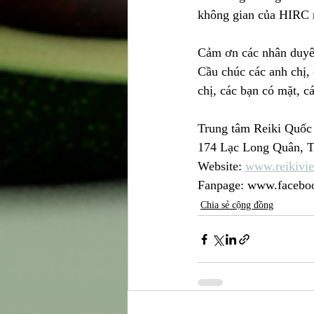
không gian của HIRC r
Cảm ơn các nhân duyên
Cầu chúc các anh chị, 
chị, các bạn có mặt, c
Trung tâm Reiki Quốc
174 Lạc Long Quân, 
Website: 
www.reikivie
Fanpage: www.faceboo
Chia sẻ cộng đồng