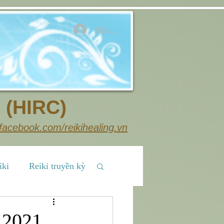
Đăng nhập
 (HIRC)
facebook.com/reikihealing.vn
iki
Reiki truyền kỳ
Chia sẻ cộng đồng
.2021