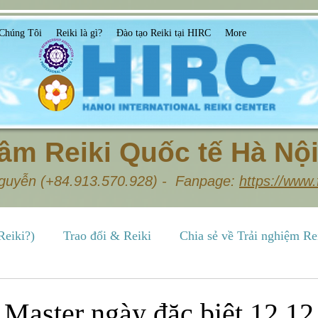
Chúng Tôi
Reiki là gì?
Đào tạo Reiki tại HIRC
More
âm Reiki Quốc tế Hà Nội
Nguyễn (+84.913.570.928) - Fanpage:
https://www.
Reiki?)
Trao đổi & Reiki
Chia sẻ về Trải nghiệm Re
Reiki ứng dụng
Lớp học Reiki & Trung tâm HIRC
 Master ngày đặc biệt 12.12