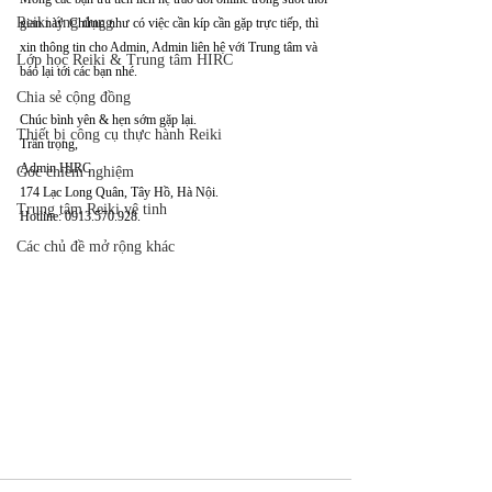
Reiki ứng dụng
gian này. Chừng như có việc cần kíp cần gặp trực tiếp, thì 
xin thông tin cho Admin, Admin liên hệ với Trung tâm và 
Lớp học Reiki & Trung tâm HIRC
báo lại tới các bạn nhé. 
Chia sẻ cộng đồng
Chúc bình yên & hẹn sớm gặp lại.
Thiết bị công cụ thực hành Reiki
Trân trọng,
Admin HIRC
Góc chiêm nghiệm
174 Lạc Long Quân, Tây Hồ, Hà Nội.
Trung tâm Reiki vệ tinh
Hotline: 0913.570.928.
Các chủ đề mở rộng khác