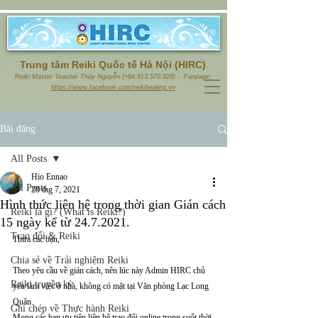
Trung tâm Reiki Quốc tế Hà Nội (HIRC)
Reiki Master Teacher Thủy Nguyễn (+84.913.570.928) - Fanpage:
https://www.facebook.com/reikihealing.vn
Bài đăng
All Posts
Hio Ennao
All Posts
28 thg 7, 2021
Hình thức liên hệ trong thời gian Gián cách
Reiki là gì? (What is Reiki?)
15 ngày kể từ 24.7.2021.
Trao đổi & Reiki
Thưa các bạn,
Chia sẻ về Trải nghiệm Reiki
Theo yêu cầu về gián cách, nên lúc này Admin HIRC chủ 
Reiki truyền kỳ
yếu làm việc ở nhà, không có mặt tại Văn phòng Lạc Long 
Quân.
Ghi chép về Thực hành Reiki
Mong các bạn ưu tiên liên hệ trao đổi online trong suốt thời 