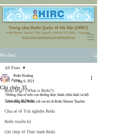
Trung tâm Reiki Quốc tế Hà Nội (HIRC)
Reiki Master Teacher Thủy Nguyễn (+84.913.570.928) - Fanpage:
https://www.facebook.com/reikihealing.vn
Bài đăng
All Posts
Reiki Healing
All Posts
17 thg 9, 2021
Ghi chép 35
Reiki là gì? (What is Reiki?)
Những chia sẻ trên con đường thực hành chữa lành và kết 
Trao đổi & Reiki
nối hướng dẫn Reiki với vai trò là Reiki Master Teacher.
Chia sẻ về Trải nghiệm Reiki
Reiki truyền kỳ
Ghi chép về Thực hành Reiki