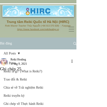
Trung tâm Reiki Quốc tế Hà Nội (HIRC)
Reiki Master Teacher Thủy Nguyễn (+84.913.570.928) - Fanpage:
https://www.facebook.com/reikihealing.vn
Bài đăng
All Posts
Reiki Healing
All Posts
17 thg 9, 2021
Ghi chép 25
Reiki là gì? (What is Reiki?)
Trao đổi & Reiki
Chia sẻ về Trải nghiệm Reiki
Reiki truyền kỳ
Ghi chép về Thực hành Reiki