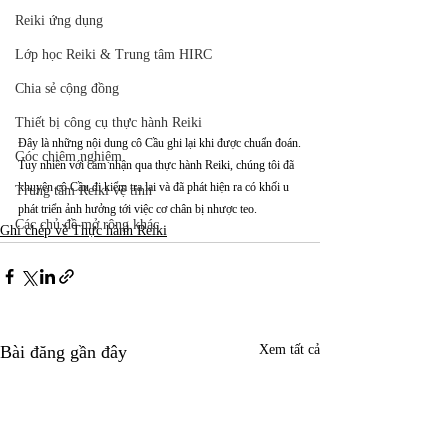
Reiki ứng dụng
Lớp học Reiki & Trung tâm HIRC
Chia sẻ cộng đồng
Thiết bị công cụ thực hành Reiki
Đây là những nội dung cô Cầu ghi lại khi được chuẩn đoán.
Góc chiêm nghiệm
Tuy nhiên với cảm nhận qua thực hành Reiki, chúng tôi đã 
khuyên cô Cầu đi kiểm tra lại và đã phát hiện ra có khối u 
Trung tâm Reiki vệ tinh
phát triển ảnh hưởng tới việc cơ chân bị nhược teo.
Các chủ đề mở rộng khác
Ghi chép về Thực hành Reiki
Bài đăng gần đây
Xem tất cả