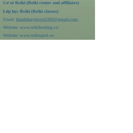
Cơ sở Reiki (Reiki center and affiliates)
Lớp học Reiki (Reiki classes)
Email:
thanhthuyhnvn0309@gmail.com
Website:
www.reikihealing.vn
Website:
www.reikispirit.vn
Website:
www.reikivietnam.org
CONTACT
TRUNG TÂM REIKI QUỐC TẾ HÀ NỘI
(HIRC)
Fanpage:
https://www.facebook.com/reikihealing.vn
ĐỐI TÁC (Cooperations)
Trung tâm Quốc tế về Đào tạo Reiki (ICRT),
Mỹ/ The International Center for Reiki Training
(ICRT), USA.
Ms Thủy Nguyễn:
Thành viên Chuyên nghiệp
Hiệp hội Reiki Chuyên nghiệp (RMA) thuộc
ICRT,
mã hiệu: Hanoi, 11519
.