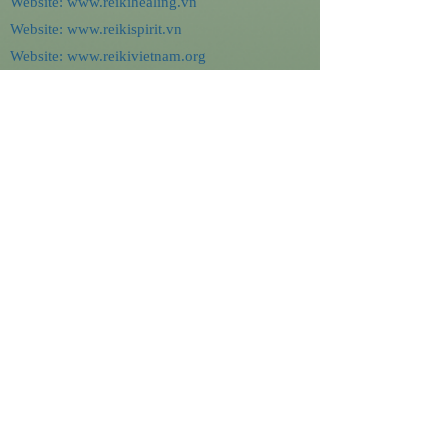
Website:
www.reikihealing.vn
Website:
www.reikispirit.vn
Website:
www.reikivietnam.org
CONTACT
TRUNG TÂM REIKI QUỐC TẾ HÀ NỘI
(HIRC)
Fanpage:
https://www.facebook.com/reikihealing.vn
ĐỐI TÁC (Cooperations)
Trung tâm Quốc tế về Đào tạo Reiki (ICRT),
Mỹ/ The International Center for Reiki Training
(ICRT), USA.
Ms Thủy Nguyễn:
Thành viên Chuyên nghiệp
Hiệp hội Reiki Chuyên nghiệp (RMA) thuộc
ICRT,
mã hiệu: Hanoi, 11519
.
Hotline:
+84.913.570.928
(Ms.Thủy Nguyễn)
Tuyên bố từ chối trách nhiệm:
Trang Web này
không nhằm mục đích cung cấp và không cấu