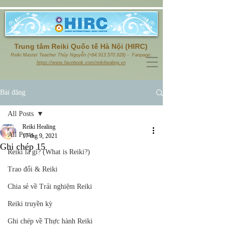
Trung tâm Reiki Quốc tế Hà Nội (HIRC)
Reiki Master Teacher Thủy Nguyễn (+84.913.570.928) - Fanpage:
https://www.facebook.com/reikihealing.vn
Bài đăng
All Posts
Reiki Healing
All Posts
17 thg 9, 2021
Ghi chép 15
Reiki là gì? (What is Reiki?)
Trao đổi & Reiki
Chia sẻ về Trải nghiệm Reiki
Reiki truyền kỳ
Ghi chép về Thực hành Reiki