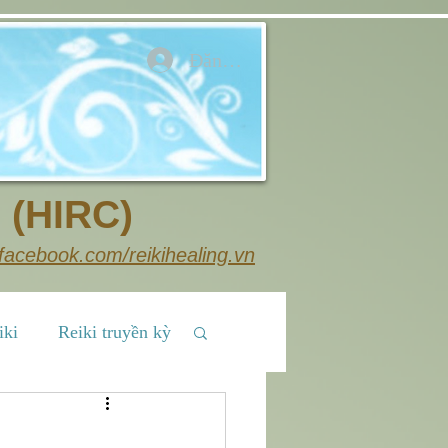
Đăng nhập
 (HIRC)
facebook.com/reikihealing.vn
iki
Reiki truyền kỳ
Chia sẻ cộng đồng