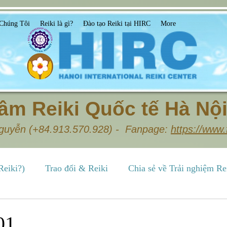
Chúng Tôi
Reiki là gì?
Đào tạo Reiki tại HIRC
More
âm Reiki Quốc tế Hà Nội
Nguyễn (+84.913.570.928) - Fanpage:
https://www.
Reiki?)
Trao đổi & Reiki
Chia sẻ về Trải nghiệm Re
Reiki ứng dụng
Lớp học Reiki & Trung tâm HIRC
01