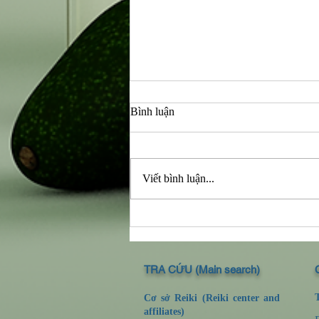
Bình luận
Viết bình luận...
Ngạc nhiên kỳ lạ sau khi thực
hành Reiki.
TRA CỨU (Main search)
Cơ sở Reiki (Reiki center and
affiliates)