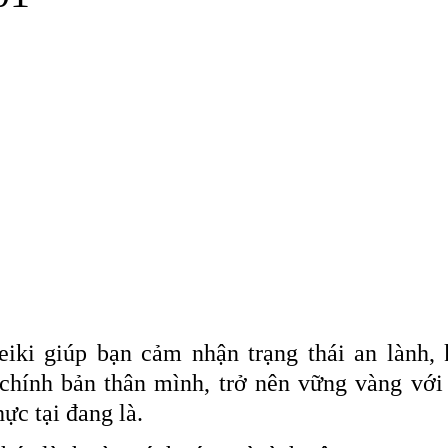
ki
Góc chiêm nghiệm
Trung tâm Reiki vệ tinh
 chính bản thân mình, trở nên vững vàng với
hực tại đang là.