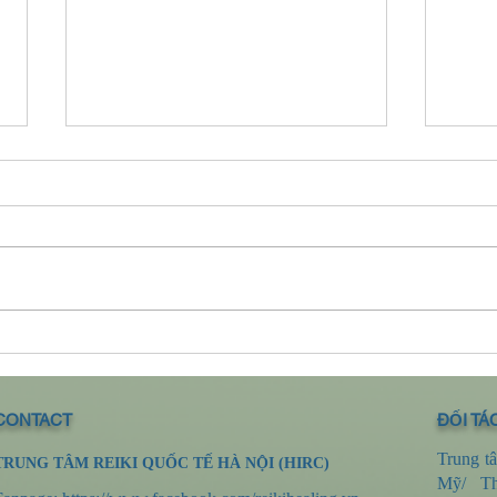
Ghi 
Ghi chép 61: Miệt mài với các
thực hành
CONTACT
ĐỐI TÁC
Trung t
TRUNG TÂM REIKI QUỐC TẾ HÀ NỘI (HIRC)
Mỹ/ Th