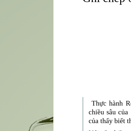
Thiết bị công cụ thực hành Rei
Các chủ đề mở rộng khác
 Thực hành Reiki giúp bạn cảm nhận trạng thái an lành, kết nối với 
chiều sâu của
của thấy biết t