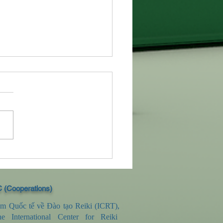
chép 62: Reiki & Nghiệp
 (Cooperations)
âm Quốc tế về Đào tạo Reiki (ICRT),
e International Center for Reiki