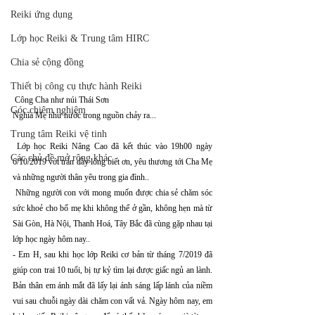
Reiki ứng dụng
Lớp học Reiki & Trung tâm HIRC
Chia sẻ cộng đồng
Thiết bị công cụ thực hành Reiki
 Công Cha như núi Thái Sơn
Góc chiêm nghiệm
Nghĩa Mẹ như nước trong nguồn chảy ra...
Trung tâm Reiki vệ tinh
 Lớp học Reiki Nâng Cao đã kết thúc vào 19h00 ngày 
Các chủ đề mở rộng khác
6/10/2019 với tràn đầy lòng biết ơn, yêu thương tới Cha Mẹ 
và những người thân yêu trong gia đình..
 Những người con với mong muốn được chia sẻ chăm sóc 
sức khoẻ cho bố mẹ khi không thể ở gần, không hẹn mà từ 
Sài Gòn, Hà Nội, Thanh Hoá, Tây Bắc đã cùng gặp nhau tại 
lớp học ngày hôm nay..
- Em H, sau khi học lớp Reiki cơ bản từ tháng 7/2019 đã 
giúp con trai 10 tuổi, bị tự kỷ tìm lại được giấc ngủ an lành. 
Bản thân em ánh mắt đã lấy lại ánh sáng lấp lánh của niềm 
vui sau chuỗi ngày dài chăm con vất vả. Ngày hôm nay, em 