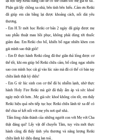
lại học tiếp Reiki nâng cao để có thể chăm sóc mẹ già từ xa.. 
Phận gái lấy chồng xa nhà, bên tình bên hiếu..Cảm ơn Reiki 
đã giúp em cân bằng lại được khoảng cách, nối dài yêu 
thương.
- Em H.Tr mới học Reiki cơ bản 2 ngày đã giúp được mẹ 
sau phẫu thuật mau hồi phục, không phải dùng tới thuốc 
giảm đau. Em Reiki cho bố, khiến bố ngạc nhiên khen con 
gái mình sao thật giỏi!
- Em Đ thực hành Reiki cũng đã thư giãn thả lỏng được cơ 
thể tốt, khi em giúp bố Reiki chữa cảm, bố cũng ngạc nhiên 
sao con mình học cái gì vào lúc nào mà đã có thể có bàn tay 
chữa lành thật kỳ diệu!
- Em G từ lúc sinh con cơ thể đã bị nhiễm lạnh, nhờ thực 
hành Holy Fire Reiki mà giờ đã thấy ấm áp và sức khoẻ 
ngày một tốt hơn...Mẹ già sức khoẻ không còn tốt, em thấy 
Reiki hiệu quả nên tiếp tục học Reiki chữa lành từ xa để có 
thể chia sẻ kết nối với mẹ yêu nơi quê nhà..
 Tấm lòng chân thành của những người con với Mẹ với Cha 
thật đáng quí! Lấy vật để chuyển Tâm, tuy vừa mới thực 
hành cũng đã thấy tình yêu thương và năng lượng Reiki 
chữa lành kỳ diệu đang lan toả..