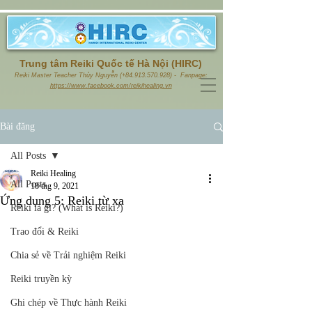
Trung tâm Reiki Quốc tế Hà Nội (HIRC)
Reiki Master Teacher Thủy Nguyễn (+84.913.570.928) - Fanpage:
https://www.facebook.com/reikihealing.vn
Bài đăng
All Posts
Reiki Healing
All Posts
18 thg 9, 2021
Ứng dụng 5: Reiki từ xa
Reiki là gì? (What is Reiki?)
Trao đổi & Reiki
Chia sẻ về Trải nghiệm Reiki
Reiki truyền kỳ
Ghi chép về Thực hành Reiki