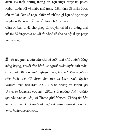
đánh giá thấp những thông tin bạn nhận được tại phiên 
Reiki. Luôn hỏi và nhắc nhở trong điềm tĩnh để nhận được 
câu trả lời. Bạn sẽ ngạc nhiên về những gì bạn sẽ học được 
và phiên Reiki sẽ diễn ra dễ dàng như thế nào.
Cảm ơn bạn vì đã cho phép tôi truyền tải lại sự thông thái 
mà tôi đã được chia sẻ với tôi và vì đã cho cơ hội được phục 
vụ bạn này.
🕵 
Về tác giả: Hada Marciot là một nhà chữa lành bằng 
năng lượng, người dẫn kênh và người huấn luyện tinh thần. 
Cô có hơn 30 năm kinh nghiệm trong lĩnh vực thiền định và 
siêu hình học. Cô được đào tạo tại Usui Shiki Ryoho 
Master Reiki vào năm 2002. Cô và chồng đã thành lập 
Universo Holistico vào năm 2005, một trường thiền và đào 
tạo các nhà trị liệu, tại Thành phố Mexico. Thông tin liên 
hệ của cô là Facebook @hadamarciotmeditation và 
www.hadamarciot.com.
🍀🍀🍀