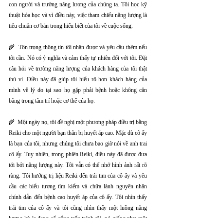
con người và trường năng lượng của chúng ta. Tôi học kỹ 
thuật hóa học và vì điều này, việc tham chiếu năng lượng là 
tiêu chuẩn cơ bản trong hiểu biết của tôi về cuộc sống.
🌾  Tôn trọng thông tin tôi nhận được và yêu cầu thêm nếu 
tôi cần. Nó có ý nghĩa và cảm thấy tự nhiên đối với tôi. Đặt 
câu hỏi về trường năng lượng của khách hàng của tôi thật 
thú vị. Điều này đã giúp tôi hiểu rõ hơn khách hàng của 
mình về lý do tại sao họ gặp phải bệnh hoặc không cân 
bằng trong tâm trí hoặc cơ thể của họ.
🌾  Một ngày nọ, tôi đề nghị một phương pháp điều trị bằng 
Reiki cho một người bạn thân bị huyết áp cao. Mặc dù cô ấy 
là bạn của tôi, nhưng chúng tôi chưa bao giờ nói về anh trai 
cô ấy. Tuy nhiên, trong phiên Reiki, điều này đã được đưa 
tới bởi năng lượng này. Tôi vẫn có thể nhớ hình ảnh rất rõ 
ràng. Tôi hướng trị liệu Reiki đến trái tim của cô ấy và yêu 
cầu các biểu tượng tìm kiếm và chữa lành nguyên nhân 
chính dẫn đến bệnh cao huyết áp của cô ấy. Tôi nhìn thấy 
trái tim của cô ấy và tôi cũng nhìn thấy một luồng năng 