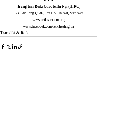
Trung tâm Reiki Quốc tế Hà Nội (HIRC)
174 Lạc Long Quân, Tây Hồ, Hà Nội, Việt Nam
www.reikivietnam.org
www.facebook.com/reikihealing.vn
Trao đổi & Reiki
Bài đăng gần đây
Xem tất cả