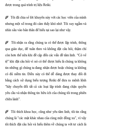
được trong quá trình trị liệu Reiki.
🌾  Tôi đã chia sẻ lời khuyên này với các học viên của mình 
nhưng một số trong đó cảm thấy khó nhớ. Tôi suy ngẫm và 
nhìn sâu vào bản thân để hiểu tại sao lại như vậy.
🌾  Tôi nhận ra rằng chúng ta có thể được lập trình, thông 
qua giáo dục, để tuân theo và không đặt câu hỏi, thậm chí 
còn hơn thế nữa khi đề cập đến các vấn đề tâm linh. “Có vẻ 
tệ” khi đặt câu hỏi vì nó có thể được hiểu là chúng ta không 
tin những gì chúng ta đang nhận được hoặc chúng ta không 
có đủ niềm tin. Điều này có thể dễ dàng được thay đổi đi 
bằng cách sử dụng biểu tượng Reiki để đưa ra mệnh lệnh 
“hãy chuyển đổi tất cả các loại lập trình đang chặn quyền 
yêu cầu và nhận thông tin hữu ích của chúng tôi trong phiên 
chữa lành”.
🌾  Tôi thích khoa học, cũng như yêu tâm linh, tôi tin rằng 
chúng là "các mặt khác nhau của cùng một đồng xu", vì vậy 
tôi thích đặt câu hỏi và hiểu thêm về chúng ta với tư cách là 