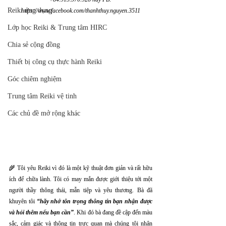
Reiki ứng dụng
https://www.facebook.com/thanhthuy.nguyen.3511
Lớp học Reiki & Trung tâm HIRC
Chia sẻ cộng đồng
Thiết bị công cụ thực hành Reiki
Góc chiêm nghiệm
Trung tâm Reiki vệ tinh
Các chủ đề mở rộng khác
🌾 Tôi yêu Reiki vì đó là một kỹ thuật đơn giản và rất hữu 
ích để chữa lành. Tôi có may mắn được giới thiệu tới một 
người thầy thông thái, mẫn tiệp và yêu thương. Bà đã 
khuyên tôi 
“hãy nhớ tôn trọng thông tin bạn nhận được 
và hỏi thêm nếu bạn cần”
. Khi đó bà đang đề cập đến màu 
sắc, cảm giác và thông tin trực quan mà chúng tôi nhận 