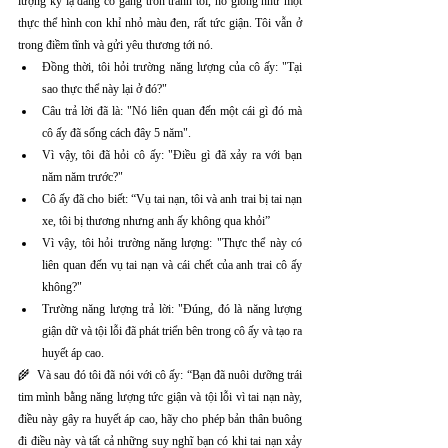
lượng kỳ lạ đang cố gắng trốn tránh tôi, nó giống như một 
thực thể hình con khỉ nhỏ màu đen, rất tức giận. Tôi vẫn ở 
trong điềm tĩnh và gửi yêu thương tới nó.
Đồng thời, tôi hỏi trường năng lượng của cô ấy: "Tại 
sao thực thể này lại ở đó?"
Câu trả lời đã là: "Nó liên quan đến một cái gì đó mà 
cô ấy đã sống cách đây 5 năm".
Vì vậy, tôi đã hỏi cô ấy: "Điều gì đã xảy ra với bạn 
năm năm trước?"
Cô ấy đã cho biết: “Vụ tai nạn, tôi và anh trai bị tai nạn 
xe, tôi bị thương nhưng anh ấy không qua khỏi”
Vì vậy, tôi hỏi trường năng lượng: "Thực thể này có 
liên quan đến vụ tai nạn và cái chết của anh trai cô ấy 
không?"
Trường năng lượng trả lời: "Đúng, đó là năng lượng 
giận dữ và tội lỗi đã phát triển bên trong cô ấy và tạo ra 
huyết áp cao.
🌾  Và sau đó tôi đã nói với cô ấy: “Bạn đã nuôi dưỡng trái 
tim mình bằng năng lượng tức giận và tội lỗi vì tai nạn này, 
điều này gây ra huyết áp cao, hãy cho phép bản thân buông 
đi điều này và tất cả những suy nghĩ bạn có khi tai nạn xảy 