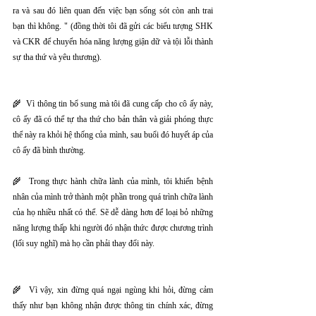
ra và sau đó liên quan đến việc bạn sống sót còn anh trai 
bạn thì không. " (đồng thời tôi đã gửi các biểu tượng SHK 
và CKR để chuyển hóa năng lượng giận dữ và tội lỗi thành 
sự tha thứ và yêu thương).
🌾  Vì thông tin bổ sung mà tôi đã cung cấp cho cô ấy này, 
cô ấy đã có thể tự tha thứ cho bản thân và giải phóng thực 
thể này ra khỏi hệ thống của mình, sau buổi đó huyết áp của 
cô ấy đã bình thường.
🌾  Trong thực hành chữa lành của mình, tôi khiến bệnh 
nhân của mình trở thành một phần trong quá trình chữa lành 
của họ nhiều nhất có thể. Sẽ dễ dàng hơn để loại bỏ những 
năng lượng thấp khi người đó nhận thức được chương trình 
(lối suy nghĩ) mà họ cần phải thay đổi này.
🌾  Vì vậy, xin đừng quá ngại ngùng khi hỏi, đừng cảm 
thấy như bạn không nhận được thông tin chính xác, đừng 