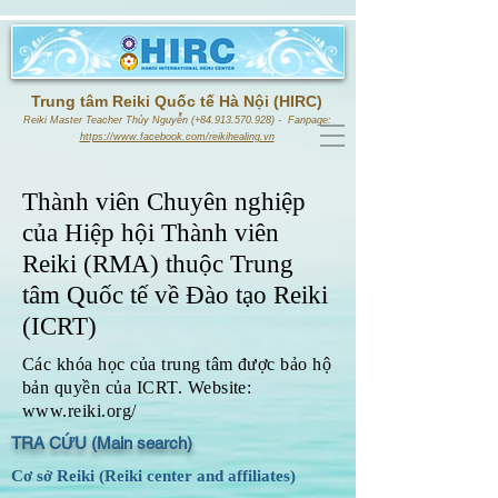
Trung tâm Reiki Quốc tế Hà Nội (HIRC)
Reiki Master Teacher Thủy Nguyễn (+84.913.570.928) - Fanpage:
https://www.facebook.com/reikihealing.vn
Thành viên Chuyên nghiệp
của Hiệp hội Thành viên
Reiki (RMA) thuộc Trung
tâm Quốc tế về Đào tạo Reiki
(ICRT)
Các khóa học của trung tâm được bảo hộ
bản quyền của ICRT.
Website:
www.reiki.org/
TRA CỨU (Main search)
Cơ sở Reiki (Reiki center and affiliates)