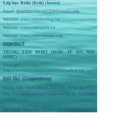
Lớp học Reiki (Reiki classes)
Email:
thanhthuyhnvn0309@gmail.com
Website:
www.reikihealing.vn
Website:
www.reikispirit.vn
Website:
www.reikivietnam.org
CONTACT
TRUNG TÂM REIKI QUỐC TẾ HÀ NỘI
(HIRC)
Fanpage:
https://www.facebook.com/reikihealing.vn
ĐỐI TÁC (Cooperations)
Trung tâm Quốc tế về Đào tạo Reiki (ICRT),
Mỹ/ The International Center for Reiki Training
(ICRT), USA.
Ms Thủy Nguyễn:
Thành viên Chuyên nghiệp
Hiệp hội Reiki Chuyên nghiệp (RMA) thuộc
ICRT,
mã hiệu: Hanoi, 11519
.
Hotline:
+84.913.570.928
(Ms.Thủy Nguyễn)