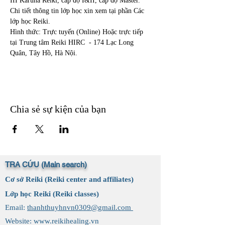
III Karuna Reiki, cấp độ I&II, cấp độ Master.
Chi tiết thông tin lớp học xin xem tại phần Các 
lớp học Reiki.
Hình thức: Trực tuyến (Online) Hoặc trực tiếp 
tại Trung tâm Reiki HIRC  - 174 Lạc Long 
Quân, Tây Hồ, Hà Nội.
Chia sẻ sự kiện của bạn
TRA CỨU (Main search)
Cơ sở Reiki (Reiki center and affiliates)
Lớp học Reiki (Reiki classes)
Email:
thanhthuyhnvn0309@gmail.com
Website:
www.reikihealing.vn