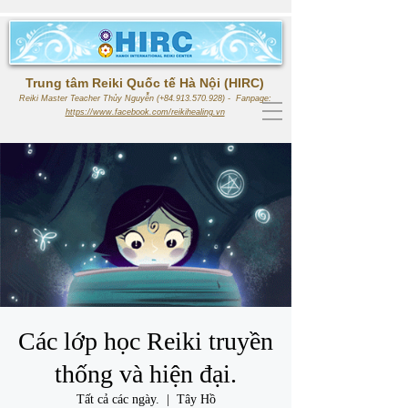
Trung tâm Reiki Quốc tế Hà Nội (HIRC)
Reiki Master Teacher Thủy Nguyễn (+84.913.570.928) - Fanpage:
https://www.facebook.com/reikihealing.vn
Các lớp học Reiki truyền
thống và hiện đại.
Tất cả các ngày.
  |  
Tây Hồ