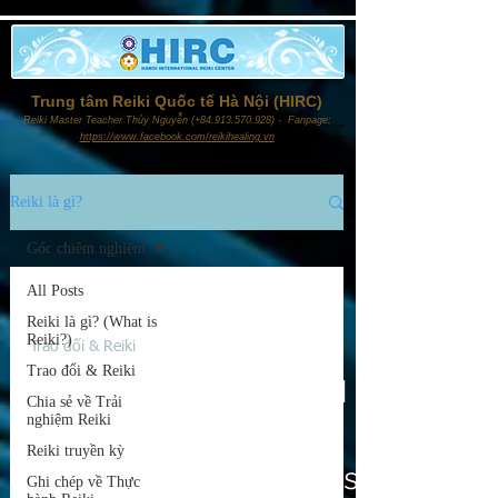
Trung tâm Reiki Quốc tế Hà Nội (HIRC)
Reiki Master Teacher Thủy Nguyễn (+84.913.570.928) - Fanpage:
https://www.facebook.com/reikihealing.vn
Reiki là gì?
Góc chiêm nghiệm
All Posts
17 thg 2, 2022
Reiki là gì? (What is
Reiki?)
Trao đổi & Reiki
Trao đổi & Reiki
GỐC RỄ VÀ ĐÔI CÁNH
Chia sẻ về Trải
nghiệm Reiki
- Vai trò của Người
Reiki truyền kỳ
thầy Reiki / Reiki Roots
Ghi chép về Thực