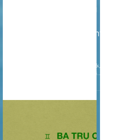
7 thg 2, 2022
Góc chiêm nghiệm
😡 Giận như một Công
cụ của sự thay đổi 🍃
Anger As an instrument
of change 🌳
🌿 Tác giả: Kathleen Johnson, Reiki
Master Teacher 🌿 🌷 Nếu bạn có câu hỏi,
cần hỗ trợ với Reiki, mời bạn liên hệ Reiki
Master Teacher...