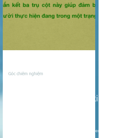
29 thg 1, 2022
Góc chiêm nghiệm
♊︎ Ba trụ cột của Reiki
♊︎ Three pillars of Reiki