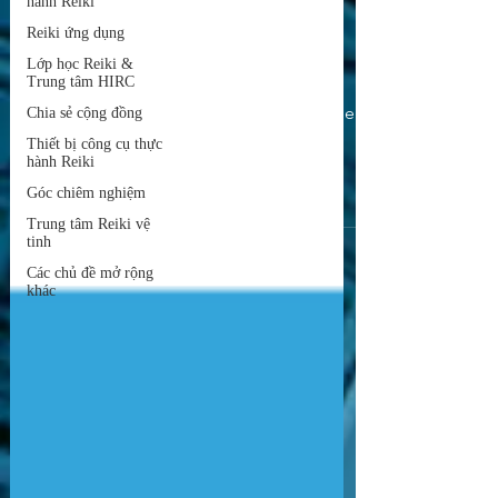
hành Reiki
and Wings – The Role
Reiki ứng dụng
of the Reiki Te
Lớp học Reiki &
Trung tâm HIRC
~ Kathleen Johnson, Reiki Master Teacher
Chia sẻ cộng đồng
✍️ Nếu bạn có câu hỏi, cần hỗ trợ với
Thiết bị công cụ thực
hành Reiki
Reiki, mời bạn liên hệ Reiki Master
Teacher Thủy Nguyễn,...
Góc chiêm nghiệm
Trung tâm Reiki vệ
tinh
Các chủ đề mở rộng
khác